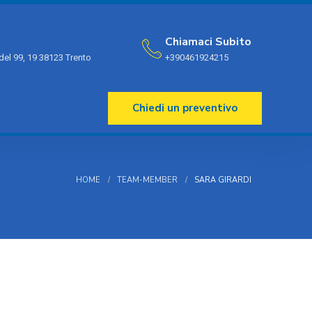
Chiamaci Subito
del 99, 19 38123 Trento
+390461924215
Chiedi un preventivo
HOME
TEAM-MEMBER
SARA GIRARDI